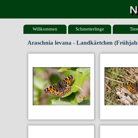
N
Willkommen
Schmetterlinge
Tier
Araschnia levana - Landkärtchen (Frühja