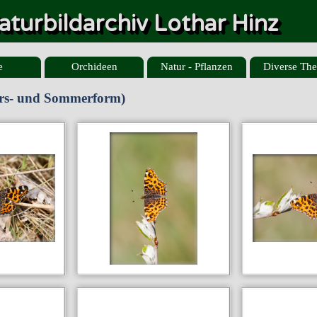
aturbildarchiv Lothar Hinz
e
Orchideen
Natur - Pflanzen
Diverse Th
hrs- und Sommerform)