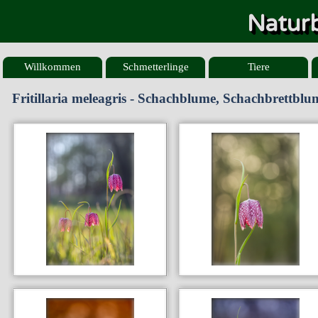
Naturb
Willkommen
Schmetterlinge
Tiere
Fritillaria meleagris - Schachblume, Schachbrettblum